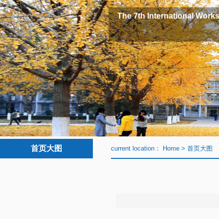
The 7th International Works
首页大图
current location：
Home
>
首页大图